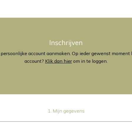
Inschrijven
uw persoonlijke account aanmaken. Op ieder gewenst moment kun
account?
Klik dan hier
om in te loggen.
1. Mijn gegevens