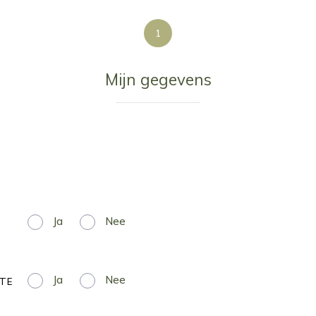
1
Mijn gegevens
Ja
Nee
Ja
Nee
GTE